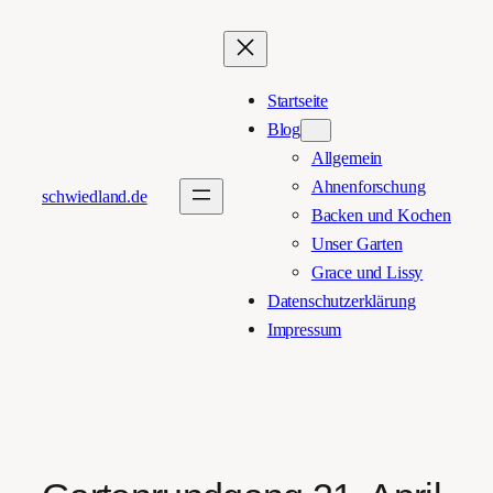
Zum
Inhalt
springen
Startseite
Blog
Allgemein
Ahnenforschung
schwiedland.de
Backen und Kochen
Unser Garten
Grace und Lissy
Datenschutzerklärung
Impressum