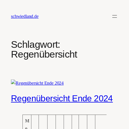
Zum
Inhalt
schwiedland.de
springen
Schlagwort:
Regenübersicht
Regenübersicht Ende 2024
M
o