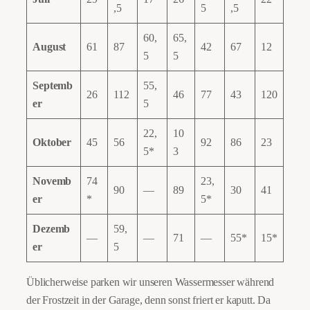
,5
5
,5
60,
65,
August
61
87
42
67
12
5
5
Septemb
55,
26
112
46
77
43
120
er
5
22,
10
Oktober
45
56
92
86
23
5*
3
Novemb
74
23,
90
—
89
30
41
er
*
5*
Dezemb
59,
—
—
71
—
55*
15*
er
5
Üblicherweise parken wir unseren Wassermesser während
der Frostzeit in der Garage, denn sonst friert er kaputt. Da