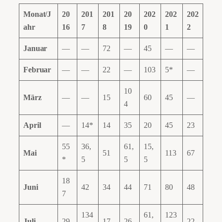
Monat/J
20
201
201
20
202
202
202
ahr
16
7
8
19
0
1
2
Januar
—
—
72
—
45
—
—
Februar
—
—
22
—
103
5*
—
10
März
—
—
15
60
45
—
4
April
—
14*
14
35
20
45
23
55
36,
61,
15,
Mai
51
113
67
*
5
5
5
18
Juni
42
34
44
71
80
48
7
134
61,
123
Juli
29
17
26
22