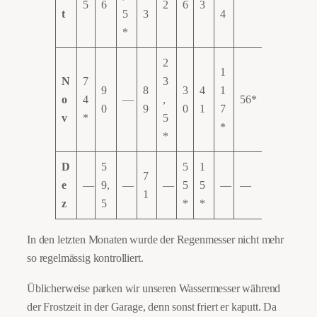
5
6
2
6
3
t
5
3
4
*
2
1
N
7
3
9
8
3
4
1
o
4
—
,
56*
0
9
0
1
7
v
*
5
*
*
D
5
5
1
7
e
—
9,
—
—
5
5
—
—
1
z
5
*
*
In den letzten Monaten wurde der Regenmesser nicht mehr
so regelmässig kontrolliert.
Üblicherweise parken wir unseren Wassermesser während
der Frostzeit in der Garage, denn sonst friert er kaputt. Da