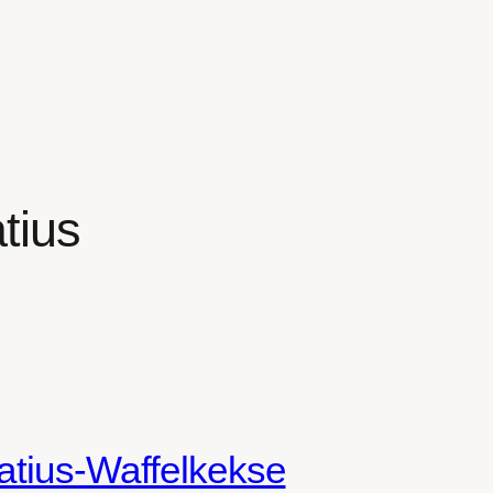
tius
atius-Waffelkekse